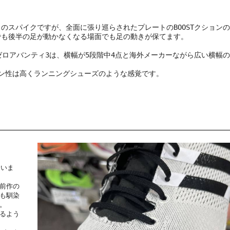
離向きのスパイクですが、全面に張り巡らされたプレートのBOOSTクション
でも後半の足が動かなくなる場面でも足の動きが保てます。
ィゼロアバンティ3は、横幅が5段階中4点と海外メーカーながら広い横幅
ョン性は高くランニングシューズのような感覚です。
ていま
前作の
も馴染
。
るよう