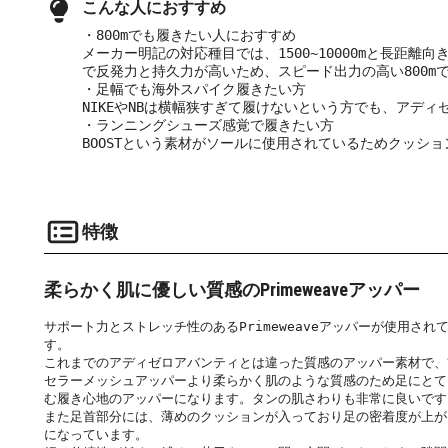
こんな人におすすめ
・800mでも履きたい人におすすめ
メーカー明記の対応種目では、1500~10000mと長距
で反発力と持久力が高いため、スピード出力の高い800m
・足幅でも海外スパイク履きたい方
NIKEやNBは横幅狭すぎて履けないという方でも、アデ
・ランニングシューズ感覚で履きたい方
BOOSTという素材がソールに使用されているためクッシ
特徴
柔らかく肌に優しい質感のPrimeweaveアッパー
サポート力とストレッチ性のあるPrimeweaveアッパーが使用され
す。
これまでのアディゼロアバンティとは違った質感のアッパー素材で、
セラーメッシュアッパーより柔らかく肌のような質感のため足にとて
む履き心地のアッパーになります。タンの肌さわりも非常に良いです
また足首部分には、薄めのクッションが入っており足の密着度が上が
になっています。