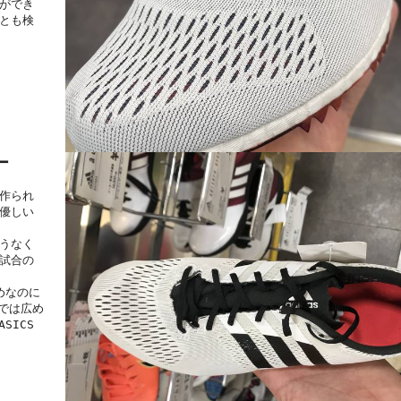
ができ
とも検
ー
作られ
優しい
うなく
試合の
めなのに
では広め
SICS