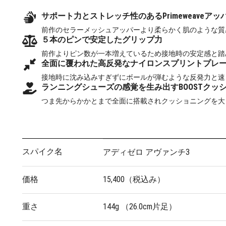
サポート力とストレッチ性のあるPrimeweaveアッ
前作のセラーメッシュアッパーより柔らかく肌のような質
５本のピンで安定したグリップ力
前作よりピン数が一本増えているため接地時の安定感と踏
全面に覆われた高反発なナイロンスプリントプレ
接地時に沈み込みすぎずにボールが弾むような反発力と速
ランニングシューズの感覚を生み出すBOOSTクッ
つま先からかかとまで全面に搭載されクッショニングを大
スパイク名
アディゼロ アヴァンチ3
価格
15,400（税込み）
重さ
144g （26.0cm片足）