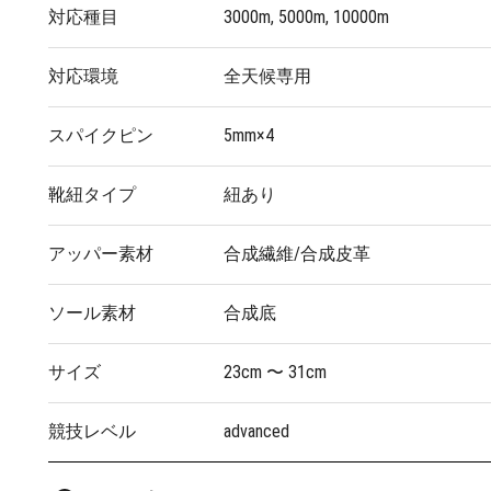
対応種目
3000m, 5000m, 10000m
対応環境
全天候専用
スパイクピン
5mm×4
靴紐タイプ
紐あり
アッパー素材
合成繊維/合成皮革
ソール素材
合成底
サイズ
23cm 〜 31cm
競技レベル
advanced