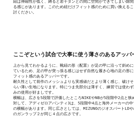
紐は伸縮性が低く、縛ると若干タンとの間に空間ができてしまい隙間
る感じがあります。このため紐だけフィット感のために買い換えるこ
討ください。
ここぞという試合で大事に使う薄さのあるアッパ
上から見てわかるように、靴紐の形（配置）が足の甲に沿って斜めに
ているため、足の甲が突っ張る感じはせず自然な履き心地の足の形に
フィット感のあるアッパーです。
耐久性として前作のメッシュよりも実感値だとより薄く感じ、破けそ
らい薄い生地になります。特につま先部分は薄すく、練習では使わず
みの使用が好ましです。
横幅は、広さを5段階で評価したところNIKEやNBが5段階中2点と狭
対して、アディゼロアバンティ3は、5段階中4点と海外メーカーの中
の横幅があります。同じ広さとしては、MIZUNOのジオスパートLDやA
のガンラップ２が同じ４点の広さです。