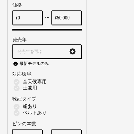
価格
〜
¥
0
¥
50,000
発売年
発売年を選ぶ
最新モデルのみ
対応環境
全天候専用
土兼用
靴紐タイプ
紐あり
ベルトあり
ピンの本数