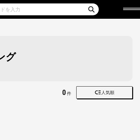
ング
0
人気順
件