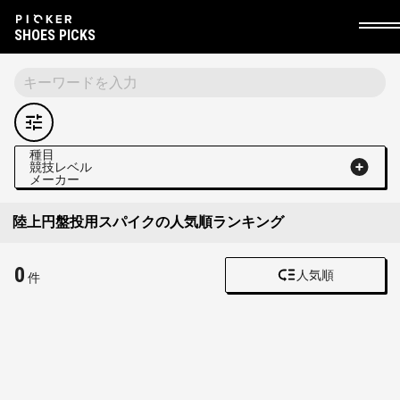
SHOES PICKS
種目
競技レベル
メーカー
陸上円盤投用スパイクの人気順ランキング
0
人気順
件