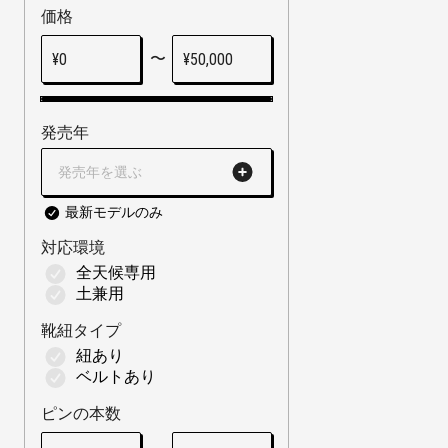
価格
〜
¥
0
¥
50,000
発売年
発売年を選ぶ
最新モデルのみ
対応環境
全天候専用
土兼用
靴紐タイプ
紐あり
ベルトあり
ピンの本数