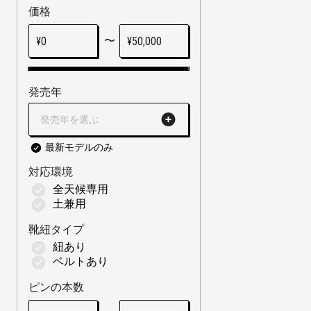
価格
〜
¥
0
¥
50,000
発売年
発売年を選ぶ
最新モデルのみ
対応環境
全天候専用
土兼用
靴紐タイプ
紐あり
ベルトあり
ピンの本数