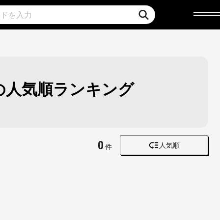
クの人気順ランキング
0
人気順
件