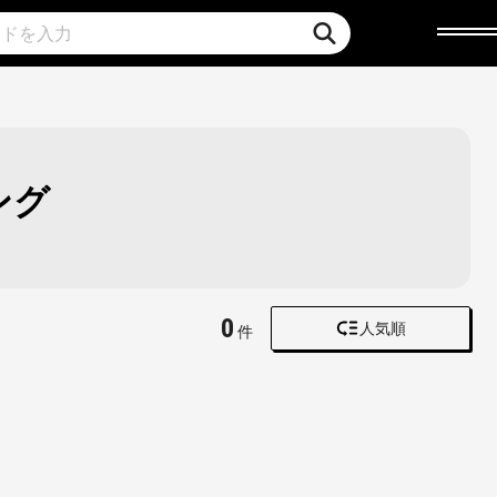
ング
0
人気順
件