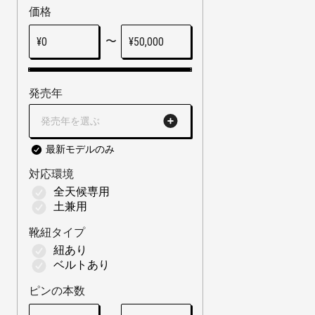
価格
〜
¥
0
¥
50,000
発売年
発売年を選ぶ
最新モデルのみ
対応環境
全天候専用
土兼用
靴紐タイプ
紐あり
ベルトあり
ピンの本数