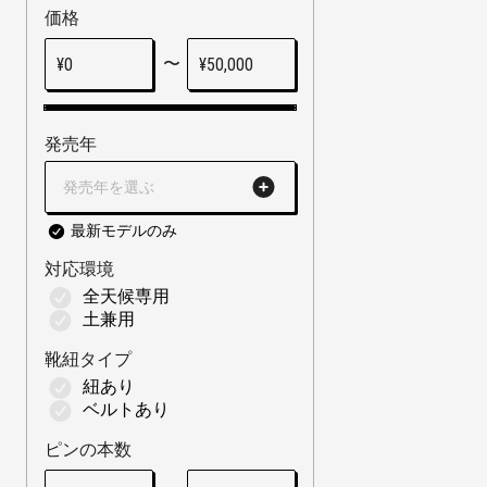
価格
〜
¥
0
¥
50,000
発売年
発売年を選ぶ
最新モデルのみ
対応環境
全天候専用
土兼用
靴紐タイプ
紐あり
ベルトあり
ピンの本数