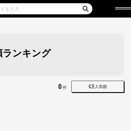
順ランキング
0
人気順
件