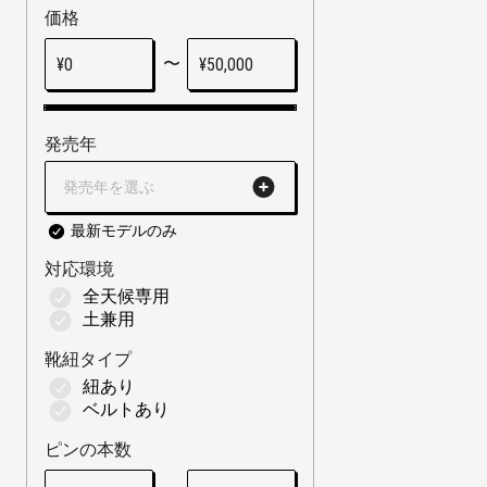
価格
〜
¥
0
¥
50,000
発売年
発売年を選ぶ
最新モデルのみ
対応環境
全天候専用
土兼用
靴紐タイプ
紐あり
ベルトあり
ピンの本数