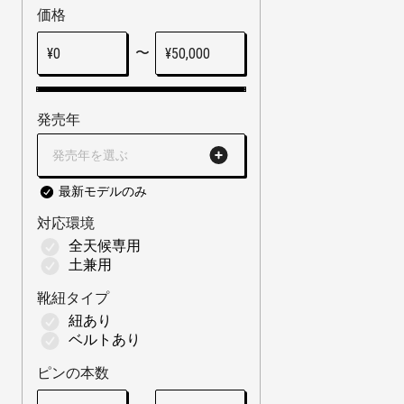
価格
〜
¥
0
¥
50,000
発売年
発売年を選ぶ
最新モデルのみ
対応環境
全天候専用
土兼用
靴紐タイプ
紐あり
ベルトあり
ピンの本数