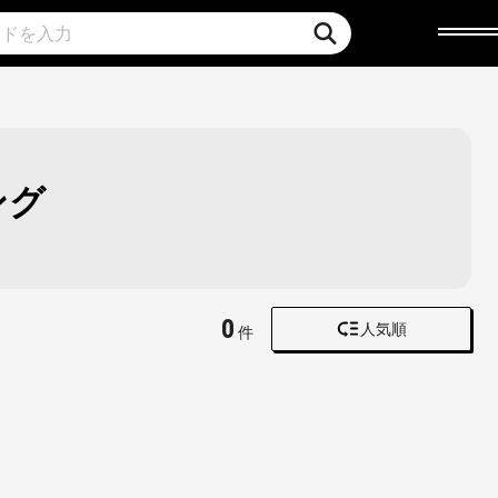
ング
0
人気順
件