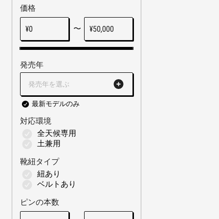
価格
〜
¥
0
¥
50,000
発売年
発売年を選ぶ
最新モデルのみ
対応環境
全天候専用
土兼用
靴紐タイプ
紐あり
ベルトあり
ピンの本数