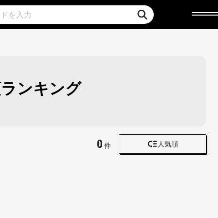
順ランキング
0
人気順
件