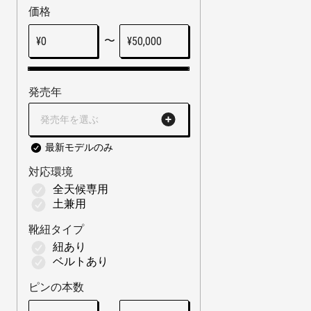
価格
〜
¥
0
¥
50,000
発売年
発売年を選ぶ
最新モデルのみ
対応環境
全天候専用
土兼用
靴紐タイプ
紐あり
ベルトあり
ピンの本数