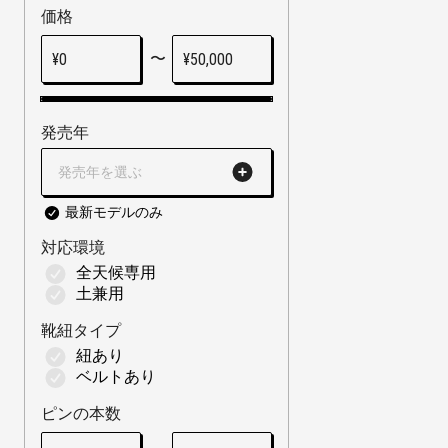
価格
〜
¥
0
¥
50,000
発売年
発売年を選ぶ
最新モデルのみ
対応環境
全天候専用
土兼用
靴紐タイプ
紐あり
ベルトあり
ピンの本数