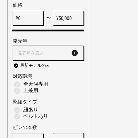
価格
〜
¥
0
¥
50,000
発売年
発売年を選ぶ
最新モデルのみ
対応環境
全天候専用
土兼用
靴紐タイプ
紐あり
ベルトあり
ピンの本数