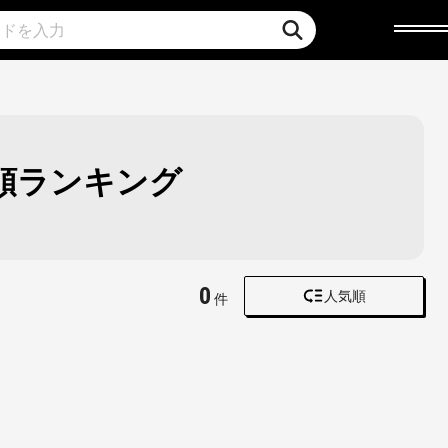
順ランキング
0
人気順
件