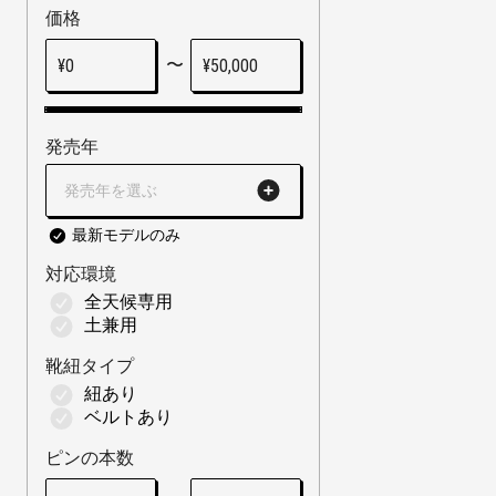
価格
〜
¥
0
¥
50,000
発売年
発売年を選ぶ
最新モデルのみ
対応環境
全天候専用
土兼用
靴紐タイプ
紐あり
ベルトあり
ピンの本数