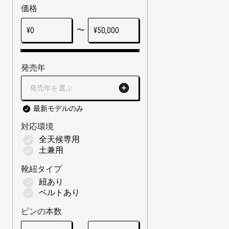
価格
〜
¥
0
¥
50,000
発売年
発売年を選ぶ
最新モデルのみ
対応環境
全天候専用
土兼用
靴紐タイプ
紐あり
ベルトあり
ピンの本数