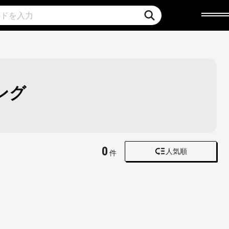
ング
0
人気順
件