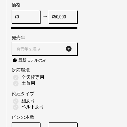
価格
〜
¥
0
¥
50,000
発売年
発売年を選ぶ
最新モデルのみ
対応環境
全天候専用
土兼用
靴紐タイプ
紐あり
ベルトあり
ピンの本数