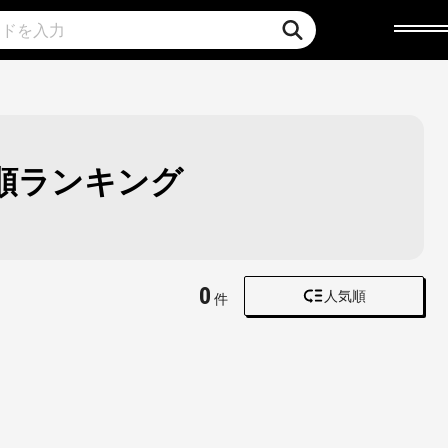
順ランキング
0
人気順
件